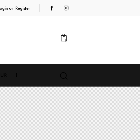
ogin or
Register
0
EUR