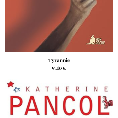
Tyrannie
9.40
€