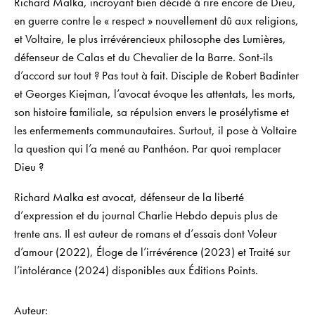
Richard Malka, incroyant bien décidé à rire encore de Dieu,
en guerre contre le « respect » nouvellement dû aux religions,
et Voltaire, le plus irrévérencieux philosophe des Lumières,
défenseur de Calas et du Chevalier de la Barre. Sont-ils
d’accord sur tout ? Pas tout à fait. Disciple de Robert Badinter
et Georges Kiejman, l’avocat évoque les attentats, les morts,
son histoire familiale, sa répulsion envers le prosélytisme et
les enfermements communautaires. Surtout, il pose à Voltaire
la question qui l’a mené au Panthéon. Par quoi remplacer
Dieu ?
Richard Malka
est avocat, défenseur de la liberté
d’expression et du journal
Charlie Hebdo
depuis plus de
trente ans. Il est auteur de romans et d’essais dont
Voleur
d’amour
(2022),
Éloge de l’irrévérence
(2023) et
Traité sur
l’intolérance
(2024) disponibles aux Éditions Points.
Auteur