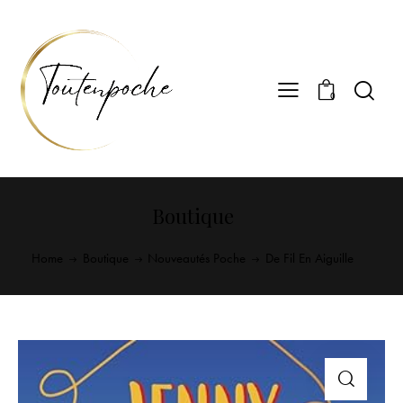
0
Boutique
Home
Boutique
Nouveautés Poche
De Fil En Aiguille