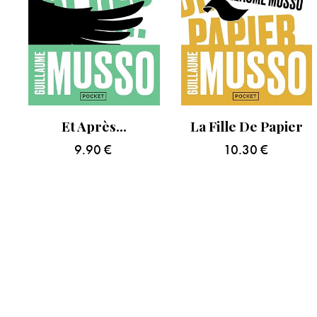
Et Après…
La Fille De Papier
9.90
€
10.30
€