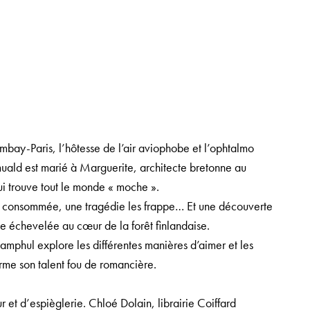
bay-Paris, l’hôtesse de l’air aviophobe et l’ophtalmo
uald est marié à Marguerite, architecte bretonne au
ui trouve tout le monde « moche ».
lle consommée, une tragédie les frappe… Et une découverte
ée échevelée au cœur de la forêt finlandaise.
 Ramphul explore les différentes manières d’aimer et les
irme son talent fou de romancière.
r et d’espièglerie
. Chloé Dolain, librairie Coiffard