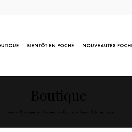
OUTIQUE
BIENTÔT EN POCHE
NOUVEAUTÉS POCH
Boutique
Home
Boutique
Nouveautés Poche
Greta Et Marguerite