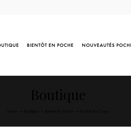
OUTIQUE
BIENTÔT EN POCHE
NOUVEAUTÉS POCH
Boutique
Home
Boutique
Bientôt En Poche
La Nuit Au Coeur