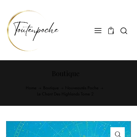
0
Boutique
Home
Boutique
Nouveautés Poche
Le Chant Des Highlands Tome 2