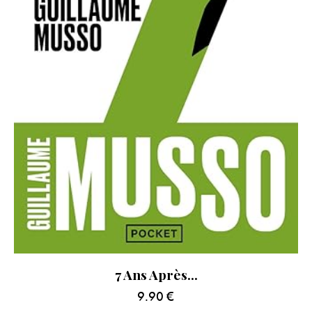
7 Ans Après…
9.90
€