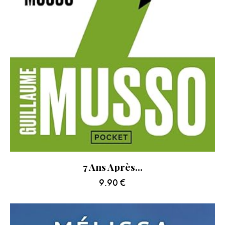
7 Ans Après…
9.90
€