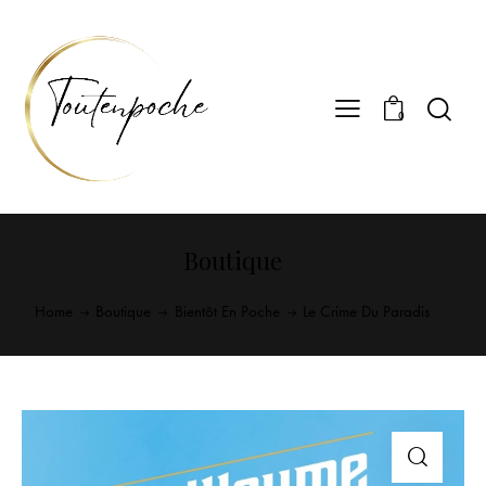
0
Boutique
Home
Boutique
Bientôt En Poche
Le Crime Du Paradis