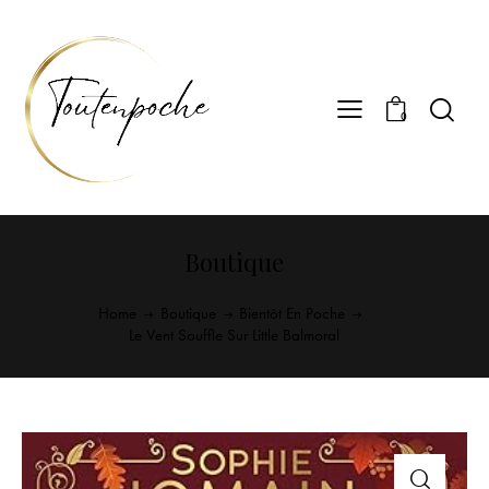
0
Boutique
Home
Boutique
Bientôt En Poche
Le Vent Souffle Sur Little Balmoral