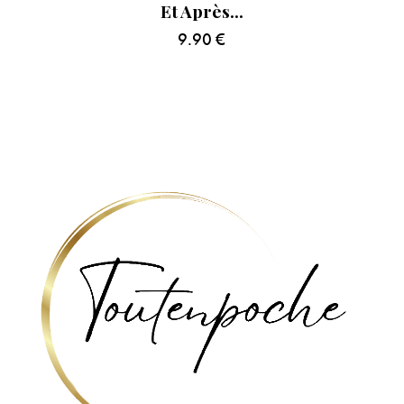
Et Après…
9.90
€