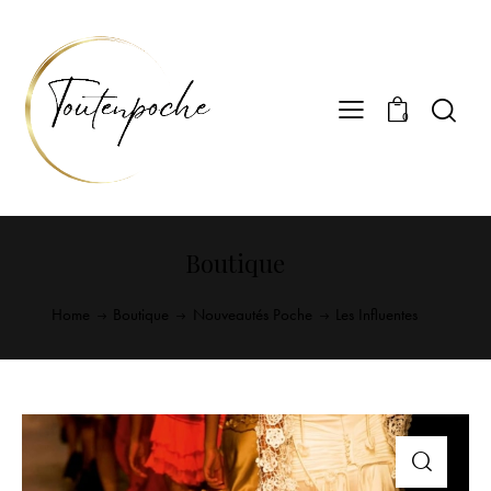
0
Boutique
Home
Boutique
Nouveautés Poche
Les Influentes