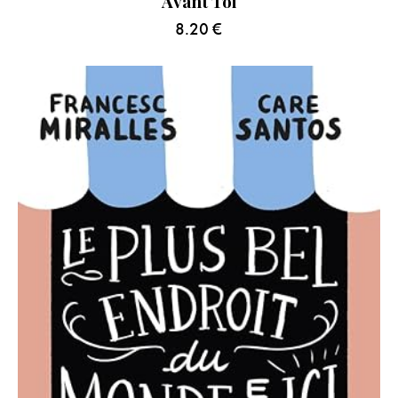
Avant Toi
8.20
€