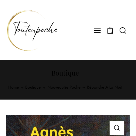
0
Boutique
Home
Boutique
Nouveautés Poche
Répondre À La Nuit