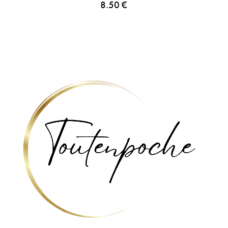
8.50
€