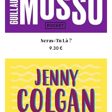
Seras-Tu Là ?
9.30
€