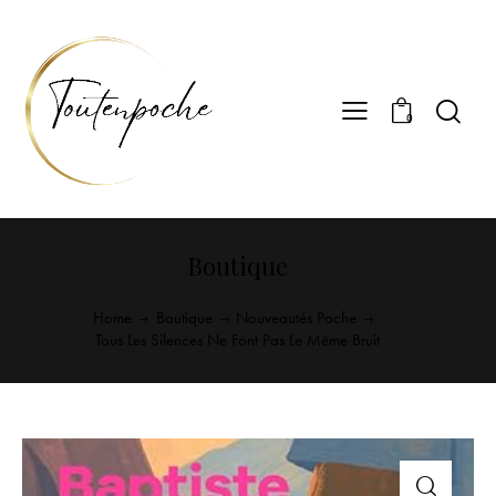
0
Boutique
Home
Boutique
Nouveautés Poche
Tous Les Silences Ne Font Pas Le Même Bruit