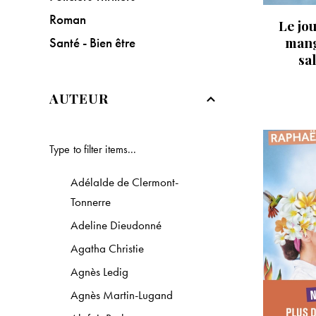
Roman
Le jou
mang
Santé - Bien être
sa
AUTEUR
AdélaIde de Clermont-
Tonnerre
Adeline Dieudonné
Agatha Christie
Agnès Ledig
Agnès Martin-Lugand