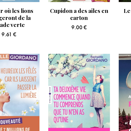
r où les lions
Cupidon a des ailes en
Le
eront de la
carton
lade verte
9.00
€
9.61
€