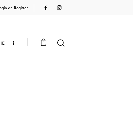
ogin or
Register
HE
0