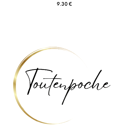
9.30
€