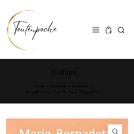
0
Boutique
Home
Boutique
Boutique
Abigaël Ou Les Voix Du Passé (Abigaël S2...