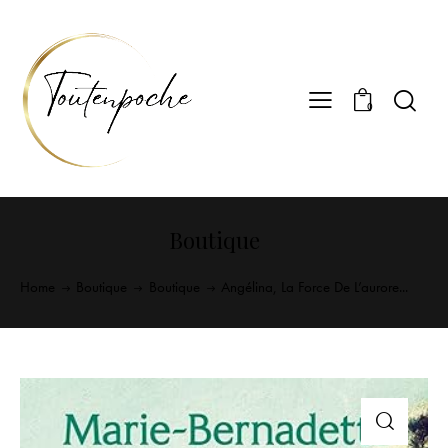
0
Boutique
Home
Boutique
Boutique
Angélina, La Force De L’aurore...