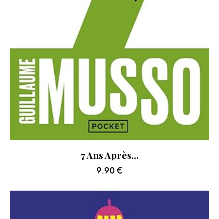
7 Ans Après…
9.90
€