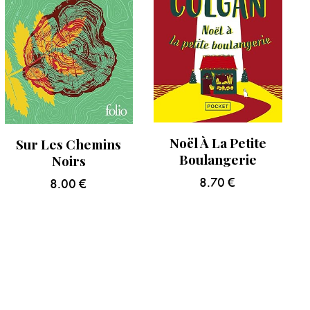
Noël À La Petite
Sur Les Chemins
Boulangerie
Noirs
8.70
€
8.00
€