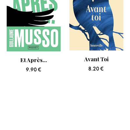
Avant Toi
Et Après…
8.20
€
9.90
€