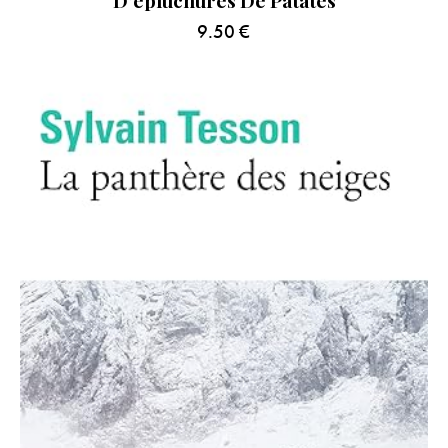
D’épluchures De Patates
9.50
€