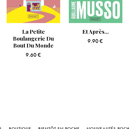
La Petite
Et Après…
Boulangerie Du
9.90
€
Bout Du Monde
9.60
€
L
BOUTIQUE
BIENTÔT EN POCHE
NOUVEAUTÉS POC