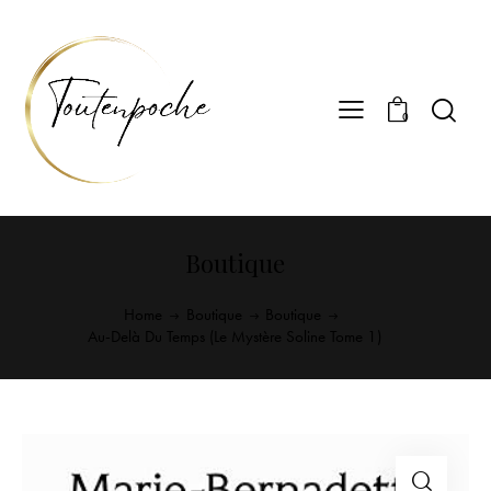
0
Boutique
Home
Boutique
Boutique
Au-Delà Du Temps (Le Mystère Soline Tome 1)