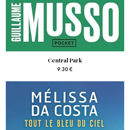
Central Park
9.30
€