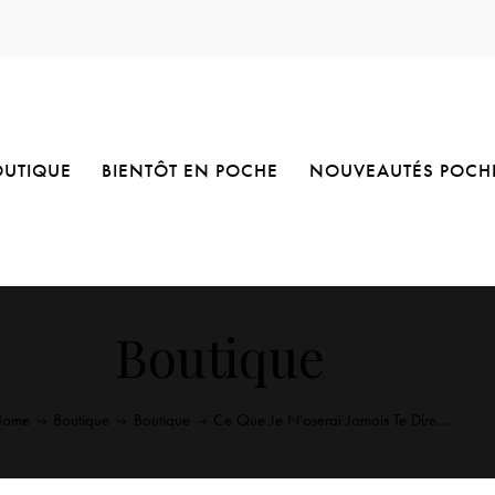
OUTIQUE
BIENTÔT EN POCHE
NOUVEAUTÉS POCH
Boutique
Home
Boutique
Boutique
Ce Que Je N’oserai Jamais Te Dire…