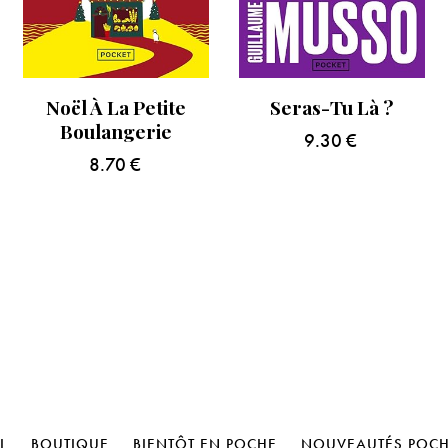
Noël À La Petite
Seras-Tu Là ?
Boulangerie
9.30
€
8.70
€
L
BOUTIQUE
BIENTÔT EN POCHE
NOUVEAUTÉS POC