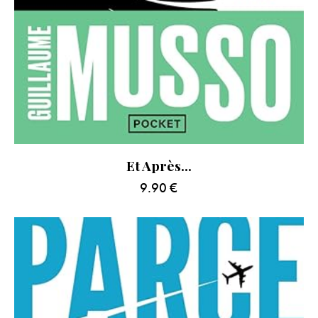
Et Après…
9.90
€