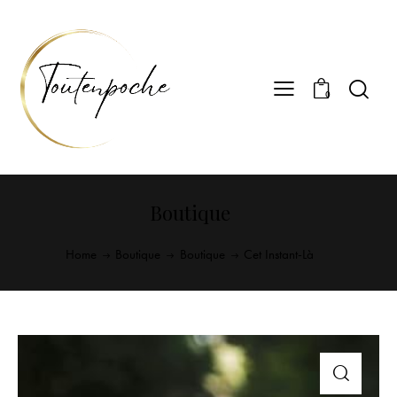
0
Boutique
Home
Boutique
Boutique
Cet Instant-Là