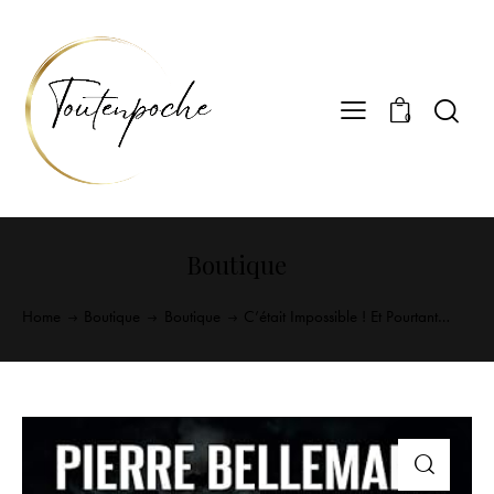
0
Boutique
Home
Boutique
Boutique
C’était Impossible ! Et Pourtant…