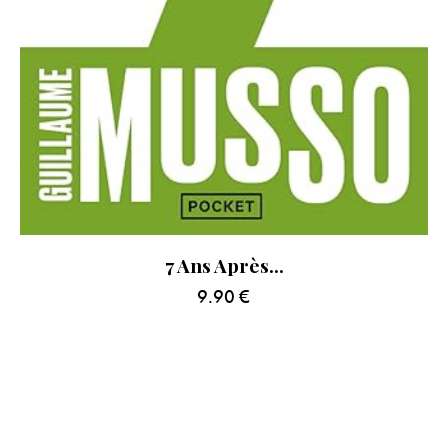
7 Ans Après…
9.90
€