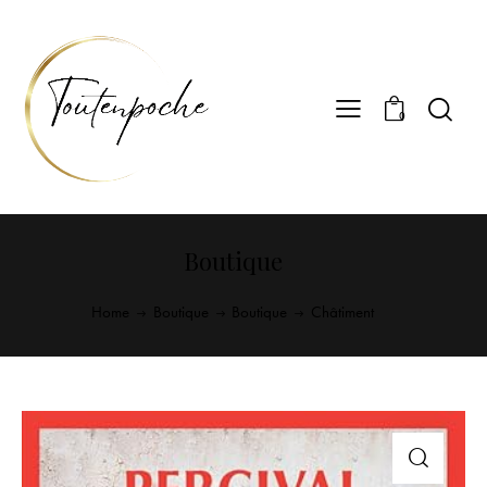
0
Boutique
Home
Boutique
Boutique
Châtiment