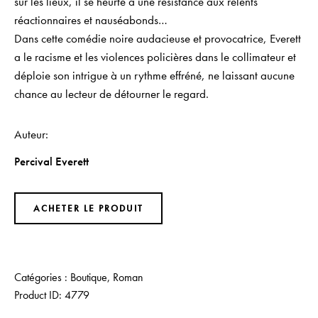
sur les lieux, il se heurte à une résistance aux relents
réactionnaires et nauséabonds…
Dans cette comédie noire audacieuse et provocatrice, Everett
a le racisme et les violences policières dans le collimateur et
déploie son intrigue à un rythme effréné, ne laissant aucune
chance au lecteur de détourner le regard.
Auteur
Percival Everett
ACHETER LE PRODUIT
Catégories :
Boutique
,
Roman
Product ID:
4779