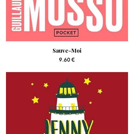
Sauve-Moi
9.60
€