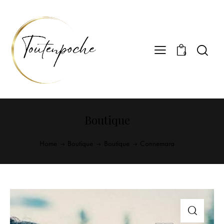
0
Boutique
Home
Boutique
Boutique
Connemara