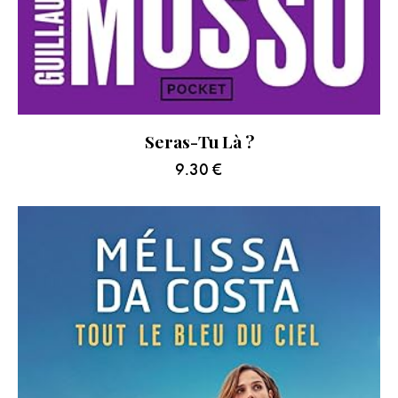
Seras-Tu Là ?
9.30
€