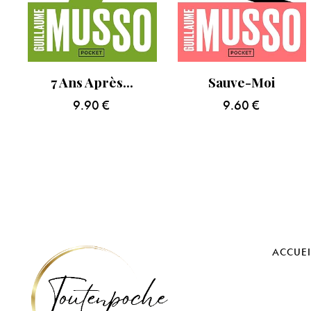
7 Ans Après…
Sauve-Moi
9.90
€
9.60
€
ACCUEI