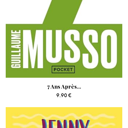
7 Ans Après…
9.90
€