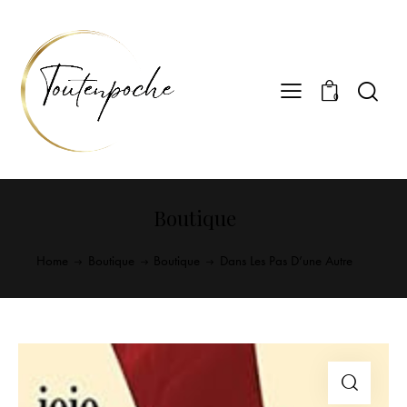
0
Boutique
Home
Boutique
Boutique
Dans Les Pas D’une Autre