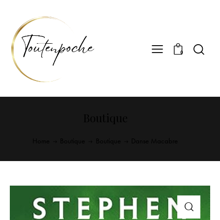
0
Boutique
Home
Boutique
Boutique
Danse Macabre