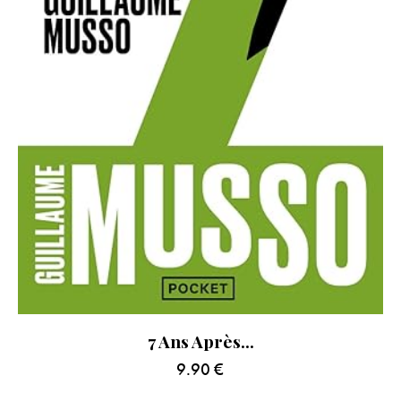
7 Ans Après…
9.90
€