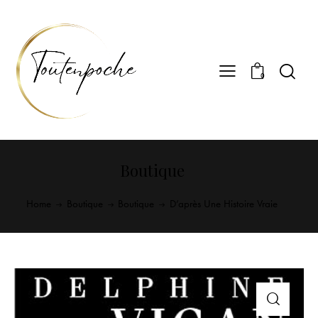
0
Boutique
Home
Boutique
Boutique
D’après Une Histoire Vraie