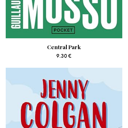
Central Park
9.30
€