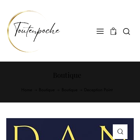
0
Boutique
Home
Boutique
Boutique
Deception Point