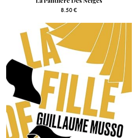
La Panthère Des Neiges
8.50
€