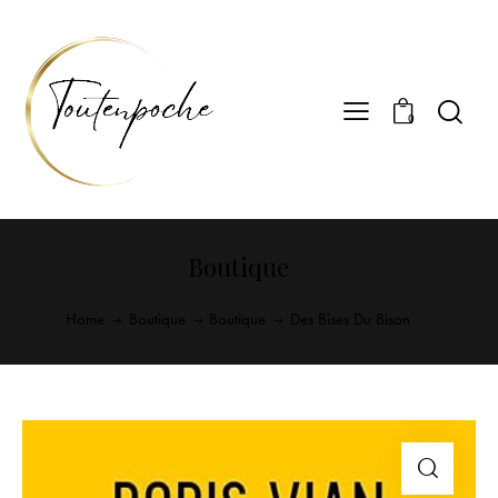
0
Boutique
Home
Boutique
Boutique
Des Bises Du Bison