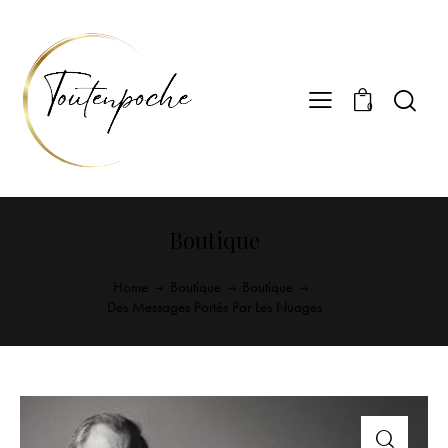
0
Boutique
Home
Boutique
Boutique
Des Messages Portés Par Les Nuages