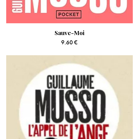
Sauve-Moi
9.60
€