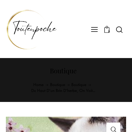
0
Boutique
Home
Boutique
Boutique
Du Haut D’un Brin D’herbe, On Voit...