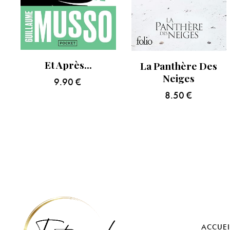
Et Après…
La Panthère Des
Neiges
9.90
€
8.50
€
ACCUEI