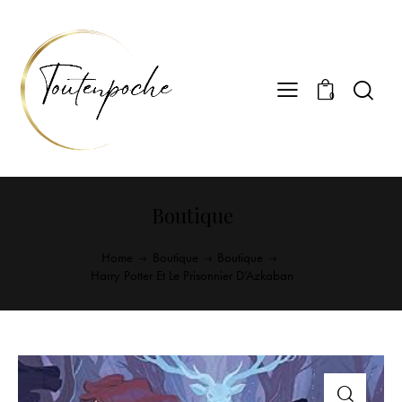
0
Boutique
Home
Boutique
Boutique
Harry Potter Et Le Prisonnier D’Azkaban