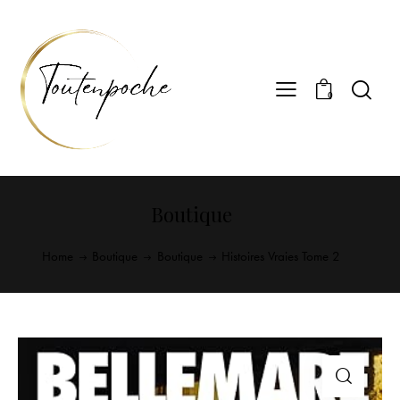
0
Boutique
Home
Boutique
Boutique
Histoires Vraies Tome 2