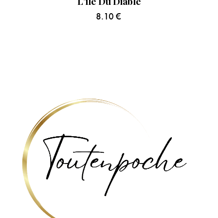
L’île Du Diable
8.10
€