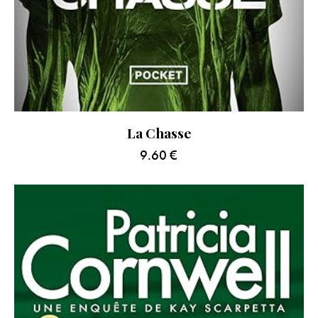
La Chasse
9.60
€