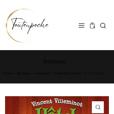
0
Boutique
Home
Boutique
Boutique
Hôtel Des Frissons – Il Y A Un Os !