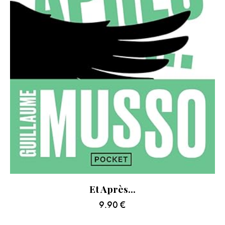
Et Après…
9.90
€