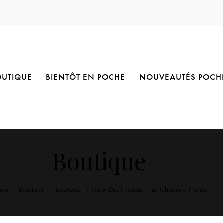
OUTIQUE
BIENTÔT EN POCHE
NOUVEAUTÉS POCH
Boutique
me
Boutique
Boutique
Hôtel Des Frissons – La Chambre Froide