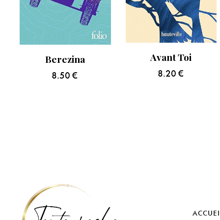
Avant Toi
Berezina
8.20
€
8.50
€
ACCUEI