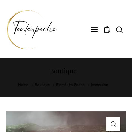
0
Boutique
Home
Boutique
Bientôt En Poche
Immersion