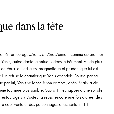
que dans la tête
ntion à l’entourage…Yanis et Véra s’aiment comme au premier
s Yanis, autodidacte talentueux dans le bâtiment, vit de plus
e de Véra, qui est aussi pragmatique et prudent que lui est
 Luc refuse le chantier que Yanis attendait. Poussé par sa
ue par lui, Yanis se lance à son compte, enfin. Mais la vie
une tournure plus sombre. Saura-t-il échapper à une spirale
r entourage ? » L’auteur a réussi encore une fois à créer des
ire captivante et des personnages attachants. » ELLE