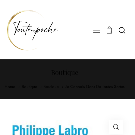
0
Boutique
Home
Boutique
Boutique
Je Connais Gens De Toutes Sortes