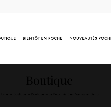
OUTIQUE
BIENTÔT EN POCHE
NOUVEAUTÉS POCH
Boutique
Home
Boutique
Boutique
Je Peux Très Bien Me Passer De Toi