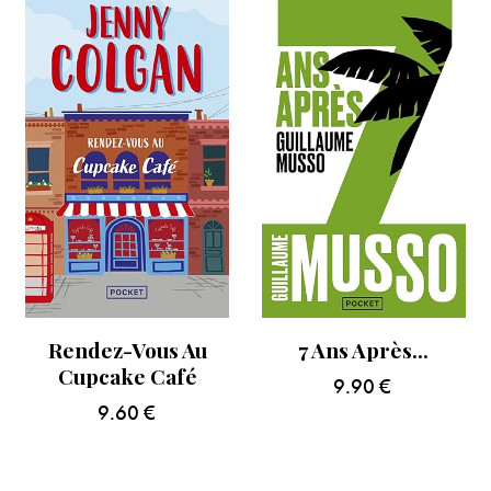
Rendez-Vous Au
7 Ans Après…
Cupcake Café
9.90
€
9.60
€