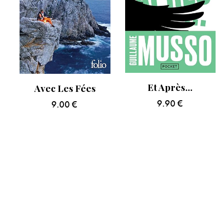
Et Après…
Avec Les Fées
9.90
€
9.00
€