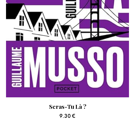
Seras-Tu Là ?
9.30
€