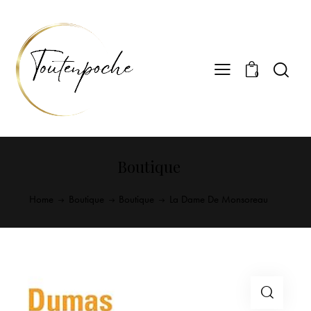
0
Boutique
Home
Boutique
Boutique
La Dame De Monsoreau