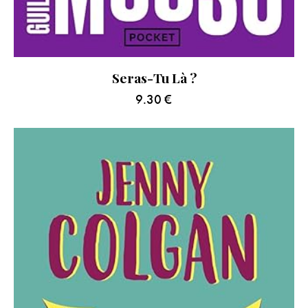
Seras-Tu Là ?
9.30
€