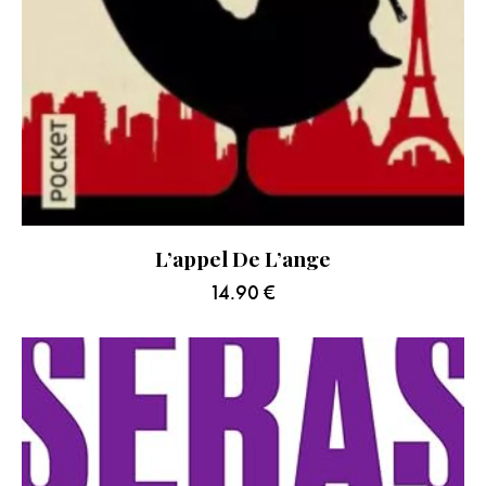
L’appel De L’ange
14.90
€