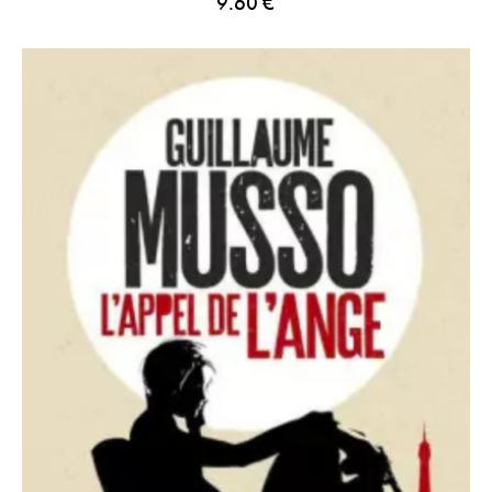
9.60
€