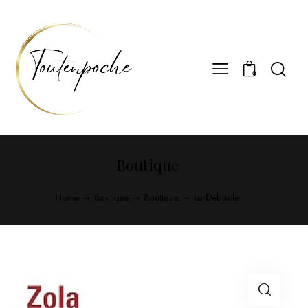
0
Boutique
Home
Boutique
Boutique
La Débâcle