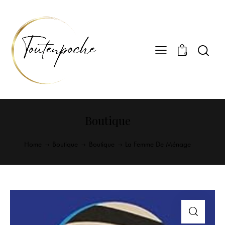
0
Boutique
Home
Boutique
Boutique
La Femme De Ménage