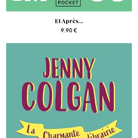
Et Après…
9.90
€