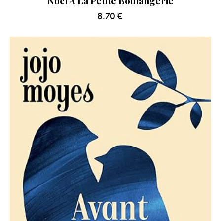
Noël À La Petite Boulangerie
8.70
€