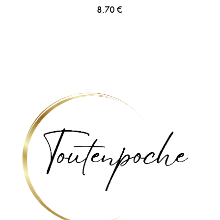
8.70
€