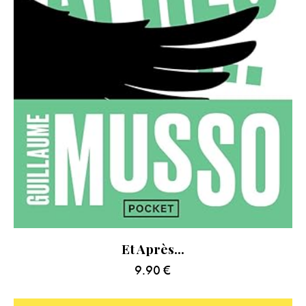
Et Après…
9.90
€