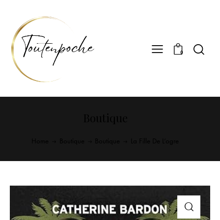
0
Boutique
Home
Boutique
Boutique
La Fille De L’ogre