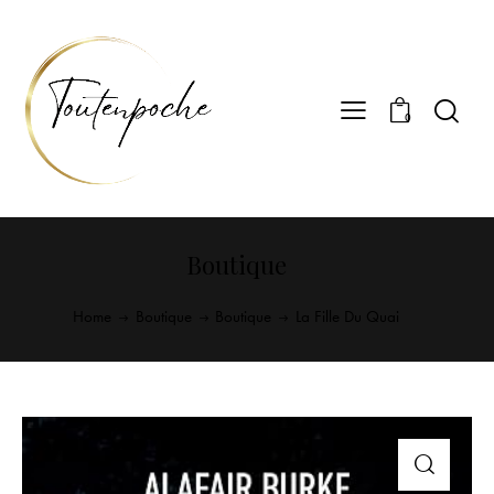
0
Boutique
Home
Boutique
Boutique
La Fille Du Quai