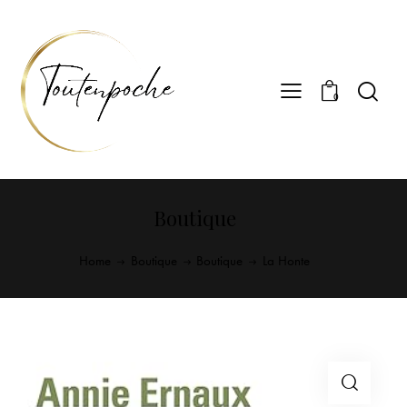
0
Boutique
Home
Boutique
Boutique
La Honte